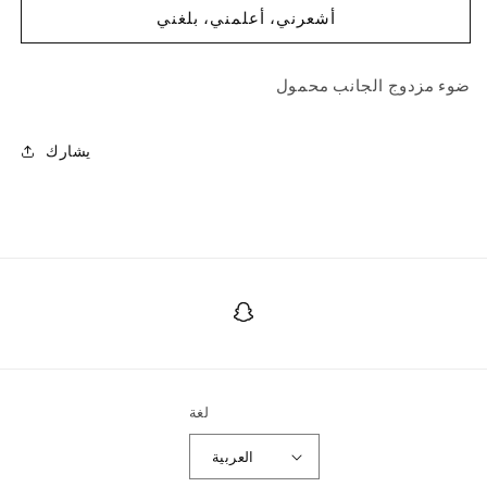
مفصل
مفصل
أشعرني، أعلمني، بلغني
ضوء مزدوج الجانب محمول
يشارك
سناب
شات
لغة
العربية