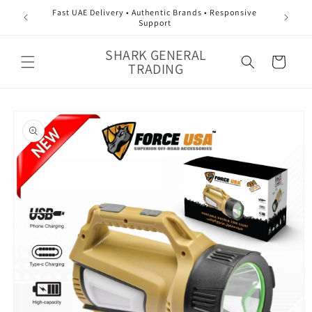
تخطى
Fast UAE Delivery • Authentic Brands • Responsive
الى
Support
المحتوى
عربة
SHARK GENERAL
TRADING
التسوق
انتقل
إلى
معلومات
المنتج