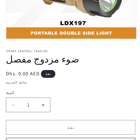
افتح
الوسائط
1
SHARK GENERAL TRADING
ضوء مزدوج مفصل
بشكل
مشروط
سعر
Dhs. 0.00 AED
نفذ
عادي
شامل الضريبة.
كمية
زيادة
تقليل
الكمية
الكمية
لـ
لـ
نفذ
ضوء
ضوء
مزدوج
مزدوج